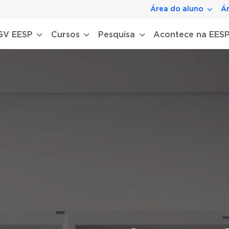
Área do aluno
Ár
gação principal
GV EESP
Cursos
Pesquisa
Acontece na EES