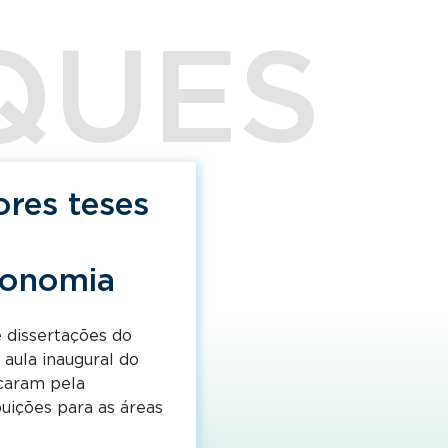
QUES
QUES
QUES
QUES
QUES
QUES
QUES
QUES
QUES
QUES
QUES
QUES
QUES
QUES
QUES
res teses
es
edição
grau da
ito sobre
iza livro
Energética
esenta
a consulta
cem etapa
 eleito
s
apes de
o Day
icas
as públicas
acia no
 do MME e
al do Banco
 Transição
PhD no
allenge
rabalho
s mais importantes
conomia
do CNPq
m dos mais ativos e
 Ripple encerraram a
er, a cerimônia de
lisa como a
no final de
xecutiva
ordenação de
, voltado a
2025,
bjetivo
estimular a
UDAX), programa
iências Econômicas. A
estão pública. Com
e gênero em
rics (IAAE)
oncedeu
Menção
. O
endo, anualmente, os
 dissertações do
a CNPq nº 23/2025 –
s do livro
m workshops em São
ional em Economia da
 Nacional de
SP) foram aprovados
SP) venceram a
Como
volvem soluções em
ionários e convidados
dologia ágil para
cialistas cirúrgicos
acam por sua atuação
omia, à pesquisadora
 de doutorado
.
aula inaugural do
o Conselho Nacional
adicalização
e Transição
ral do Brasil um
ferência, como
principais
, lançado
ciativa reuniu
os bacharéis, com
to, apoiando a
minação do
a, cerca de 27% menos
da Gonçalves de La
caram pela
nquista reconhece a
 obra reúne
vão reunir governo,
oberano no país. A
o Plano Nacional de
Harvard University,
 equipe, formada por
es com investidores.
 alunos que se
grar um grupo seleto
omia da FGV EESP.
a a explicar parte do
oria Artigo
,
buições para as áreas
a pelos pesquisadores
ara fortalecer as
r a discussão sobre
publicada na Revista
rução da estratégia
videnciam a trajetória
 na final global, que
o Day, quando as
ganizacionais, como a
as e atividades
e of Religious
mo educação,
 política.
 para o
para melhorar o
ma participou do
Escola para processos
s.
ância da pesquisa
ssores, mentores,
ntral na reprodução
hael Bottura Corbi
e