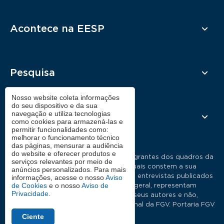
Acontece na EESP
Pesquisa
Nosso website coleta informações
do seu dispositivo e da sua
navegação e utiliza tecnologias
Contato
como cookies para armazená-las e
permitir funcionalidades como:
melhorar o funcionamento técnico
das páginas, mensurar a audiência
do website e oferecer produtos e
As manifestações expressas por integrantes dos quadros da
serviços relevantes por meio de
Fundação Getulio Vargas, nas quais constem a sua
anúncios personalizados. Para mais
identificação como tais, em artigos e entrevistas publicados
informações, acesse o nosso
Aviso
de Cookies
e o nosso
Aviso de
nos meios de comunicação em geral, representam
Privacidade
.
exclusivamente as opiniões dos seus autores e não,
necessariamente, a posição institucional da FGV. Portaria FGV
Nº19.
Ciente