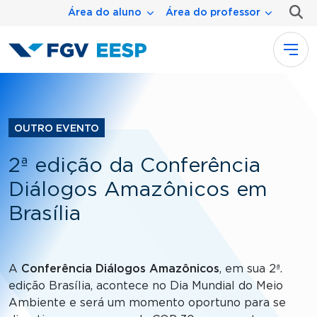
Menu área
Pular para o conteúdo principal
Área do aluno
Área do professor
OUTRO EVENTO
2ª edição da Conferência
Diálogos Amazônicos em
Brasília
A
Conferência Diálogos Amazônicos
, em sua 2ª.
edição Brasília, acontece no Dia Mundial do Meio
Ambiente e será um momento oportuno para se