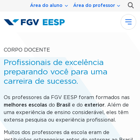
Menu área
Pular para o conteúdo principal
Área do aluno
Área do professor
CORPO DOCENTE
Profissionais de excelência
preparando você para uma
carreira de sucesso.
Os professores da FGV EESP foram formados nas
melhores
escolas
do
Brasil
e do
exterior
. Além de
uma experiência de ensino considerável, eles têm
extensa pesquisa ou experiência profissional.
Muitos dos professores da escola eram de