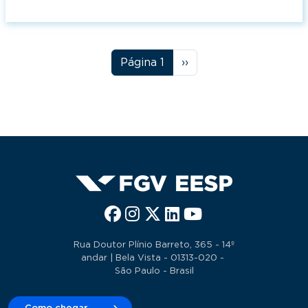
Paginação
Próxima página
Página 1
››
Rua Doutor Plínio Barreto, 365 - 14º
andar | Bela Vista - 01313-020 -
São Paulo - Brasil