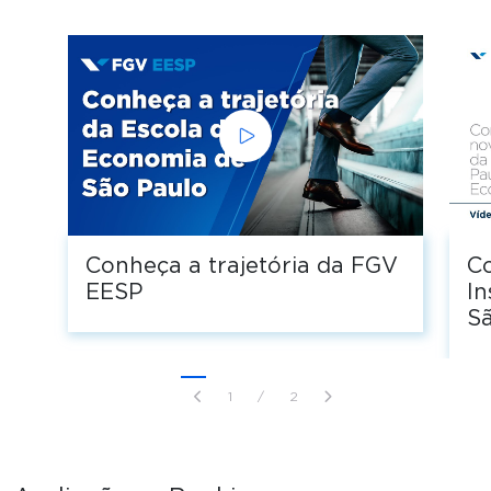
Conheça a trajetória da FGV
C
EESP
I
S
1
/
2