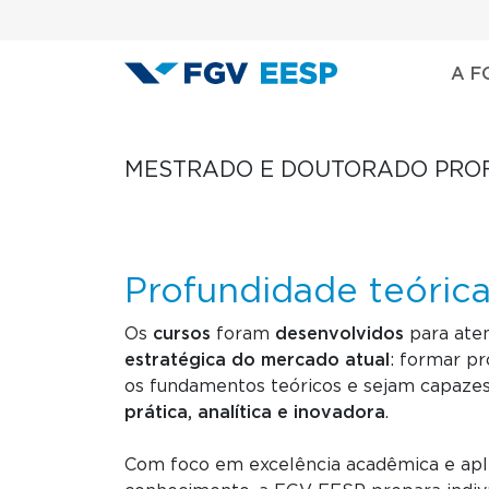
Menu área
Pular para o conteúdo principal
Nave
A F
MESTRADO E DOUTORADO PROF
Profundidade teóric
Os
cursos
foram
desenvolvidos
para ate
estratégica do mercado atual
: formar p
os fundamentos teóricos e sejam capaze
prática, analítica e inovadora
.
Com foco em excelência acadêmica e apli