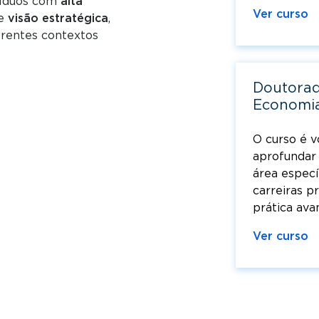
víduos com
alta
Ver curso
e
visão estratégica
,
erentes contextos
Doutorad
Economi
O curso é v
aprofundar
área especí
carreiras p
prática ava
Ver curso