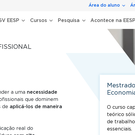
Área do aluno
Ár
gação principal
GV EESP
Cursos
Pesquisa
Acontece na EES
ISSIONAL
a
Mestrado
nder a uma
necessidade
Economi
rofissionais que dominem
s de
aplicá-los de maneira
O curso cap
teórico sól
de trabalho
cação real do
essenciais.