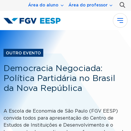
Menu área
Pular para o conteúdo principal
Área do aluno
Área do professor
OUTRO EVENTO
Democracia Negociada:
Política Partidária no Brasil
da Nova República
A Escola de Economia de São Paulo (FGV EESP)
convida todos para apresentação do Centro de
Estudos de Instituições e Desenvolvimento e o