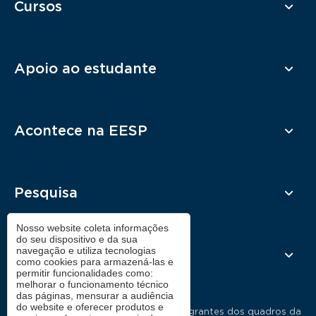
Cursos
Apoio ao estudante
Acontece na EESP
Pesquisa
Nosso website coleta informações
do seu dispositivo e da sua
navegação e utiliza tecnologias
Contato
como cookies para armazená-las e
permitir funcionalidades como:
melhorar o funcionamento técnico
das páginas, mensurar a audiência
do website e oferecer produtos e
As manifestações expressas por integrantes dos quadros da