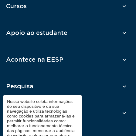
Cursos
Apoio ao estudante
Acontece na EESP
Pesquisa
Nosso website coleta informações
do seu dispositivo e da sua
navegação e utiliza tecnologias
Contato
como cookies para armazená-las e
permitir funcionalidades como:
melhorar o funcionamento técnico
das páginas, mensurar a audiência
do website e oferecer produtos e