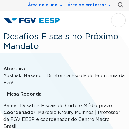
Menu área
Pular para o conteúdo principal
Área do aluno
Área do professor
Desafios Fiscais no Próximo
Mandato
Abertura
Yoshiaki Nakano |
Diretor da Escola de Economia da
FGV
:: Mesa Redonda
Painel:
Desafios Fiscais de Curto e Médio prazo
Coordenador:
Marcelo Kfoury Muinhos | Professor
da FGV EESP e coordenador do Centro Macro
Brasil