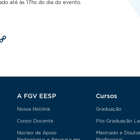
ado até às 17hs do dia do evento.
s
atsApp
LinkedIn
Copy
Link
Rodapé
A FGV EESP
Cursos
Nossa História
Graduação
Corpo Docente
Pós-Graduação La
Núcleo de Apoio
Mestrado e Douto
Pedagógico e Pesquisa em
Profissional