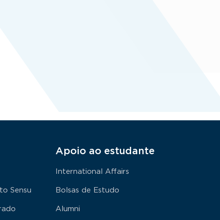
Apoio ao estudante
International Affairs
to Sensu
Bolsas de Estudo
rado
Alumni