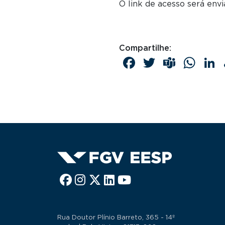
O link de acesso será envi
Compartilhe:
Facebook
Twitter
Team
Wh
Rua Doutor Plínio Barreto, 365 - 14º