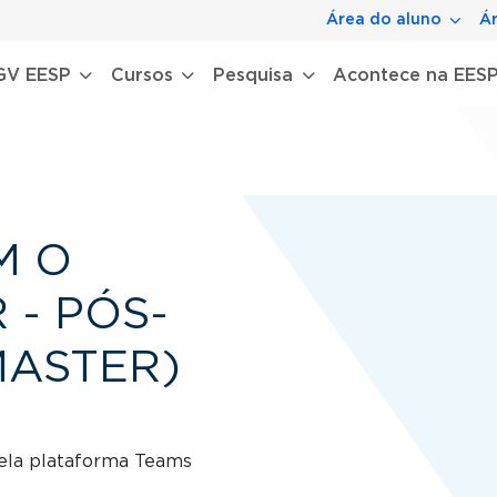
Área do aluno
Ár
gação principal
GV EESP
Cursos
Pesquisa
Acontece na EES
M O
- PÓS-
ASTER)
pela plataforma Teams