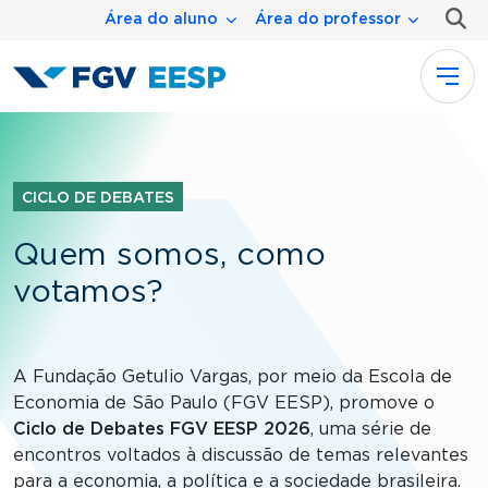
Menu área
Pular para o conteúdo principal
Área do aluno
Área do professor
CICLO DE DEBATES
Quem somos, como
votamos?
A Fundação Getulio Vargas, por meio da Escola de
Economia de São Paulo (FGV EESP), promove o
Ciclo de Debates FGV EESP 2026
, uma série de
encontros voltados à discussão de temas relevantes
para a economia, a política e a sociedade brasileira.