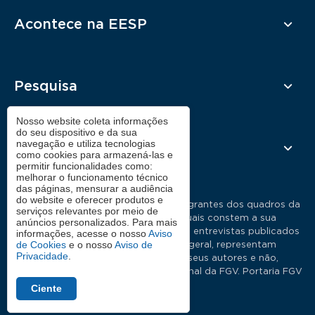
Acontece na EESP
Pesquisa
Nosso website coleta informações
do seu dispositivo e da sua
navegação e utiliza tecnologias
Contato
como cookies para armazená-las e
permitir funcionalidades como:
melhorar o funcionamento técnico
das páginas, mensurar a audiência
do website e oferecer produtos e
As manifestações expressas por integrantes dos quadros da
serviços relevantes por meio de
Fundação Getulio Vargas, nas quais constem a sua
anúncios personalizados. Para mais
identificação como tais, em artigos e entrevistas publicados
informações, acesse o nosso
Aviso
de Cookies
e o nosso
Aviso de
nos meios de comunicação em geral, representam
Privacidade
.
exclusivamente as opiniões dos seus autores e não,
necessariamente, a posição institucional da FGV. Portaria FGV
Nº19.
Ciente