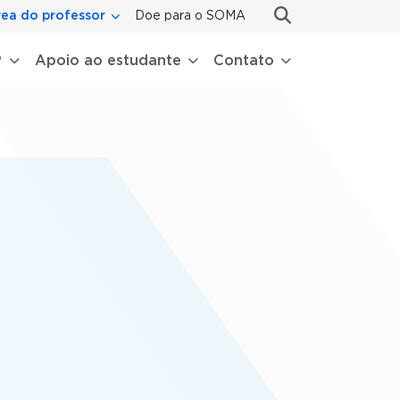
ea do professor
Doe para o SOMA
P
Apoio ao estudante
Contato