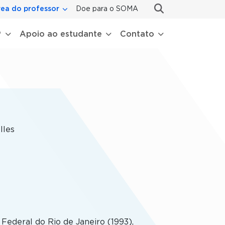
ea do professor
Doe para o SOMA
P
Apoio ao estudante
Contato
lles
ederal do Rio de Janeiro (1993),