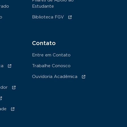
Pilares de Apoio ao
rado
Estudante
ão
Biblioteca FGV
Contato
Entre em Contato
ca
Trabalhe Conosco
Ouvidoria Acadêmica
ador
ade