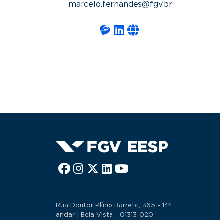
marcelo.fernandes@fgv.br
Rua Doutor Plínio Barreto, 365 - 14º
andar | Bela Vista - 01313-020 -