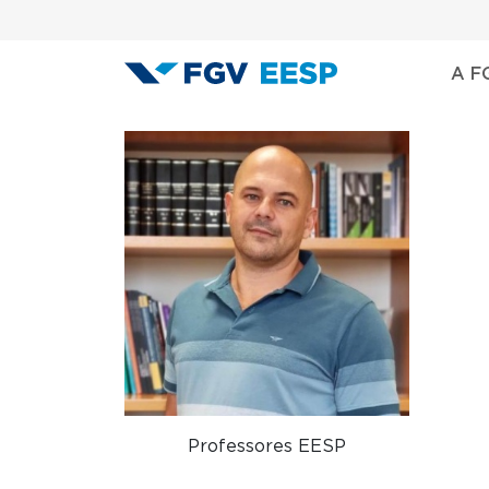
Menu área
Pular para o conteúdo principal
Nave
A F
Professores EESP