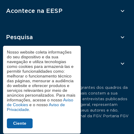
Acontece na EESP
Pesquisa
Nosso website coleta informações
do seu dispositivo e da sua
navegação e utiliza tecnologias
Contato
como cookies para armazená-las e
permitir funcionalidades como:
melhorar o funcionamento técnico
das páginas, mensurar a audiência
do website e oferecer produtos e
As manifestações expressas por integrantes dos quadros da
serviços relevantes por meio de
Fundação Getulio Vargas, nas quais constem a sua
anúncios personalizados. Para mais
identificação como tais, em artigos e entrevistas publicados
informações, acesse o nosso
Aviso
de Cookies
e o nosso
Aviso de
nos meios de comunicação em geral, representam
Privacidade
.
exclusivamente as opiniões dos seus autores e não,
necessariamente, a posição institucional da FGV. Portaria FGV
Nº19.
Ciente