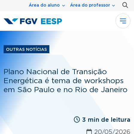
Menu área
Pular para o conteúdo principal
Área do aluno
Área do professor
OUTRAS NOTÍCIAS
Plano Nacional de Transição
Energética é tema de workshops
em São Paulo e no Rio de Janeiro
3 min de leitura
20/05/2026