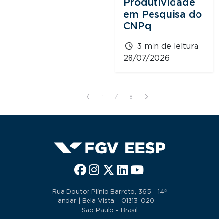
Produtividade
em Pesquisa do
CNPq
3 min de leitura
28/07/2026
1
/
8
Rua Doutor Plínio Barreto, 365 - 14º
andar | Bela Vista - 01313-020 -
São Paulo - Brasil