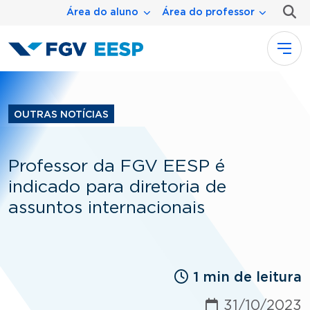
Menu área
Pular para o conteúdo principal
Área do aluno
Área do professor
OUTRAS NOTÍCIAS
Professor da FGV EESP é
indicado para diretoria de
assuntos internacionais
1 min de leitura
31/10/2023