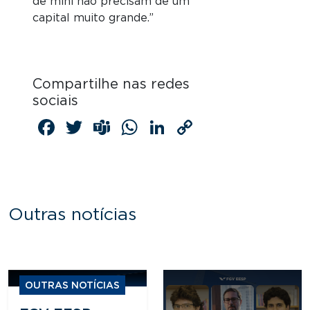
de mini não precisam de um
capital muito grande.”
Compartilhe nas redes
sociais
Facebook
Twitter
Teams
WhatsApp
LinkedIn
Copy
Link
Outras notícias
OUTRAS NOTÍCIAS