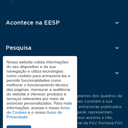
Acontece na EESP
Pesquisa
Nosso website coleta informações
do seu dispositivo e da sua
navegação e utiliza tecnologias
Contato
como cookies para armazená-las e
permitir funcionalidades como:
melhorar o funcionamento técnico
das páginas, mensurar a audiência
do website e oferecer produtos e
As manifestações expressas por integrantes dos quadros da
serviços relevantes por meio de
Fundação Getulio Vargas, nas quais constem a sua
anúncios personalizados. Para mais
identificação como tais, em artigos e entrevistas publicados
informações, acesse o nosso
Aviso
de Cookies
e o nosso
Aviso de
nos meios de comunicação em geral, representam
Privacidade
.
exclusivamente as opiniões dos seus autores e não,
necessariamente, a posição institucional da FGV. Portaria FGV