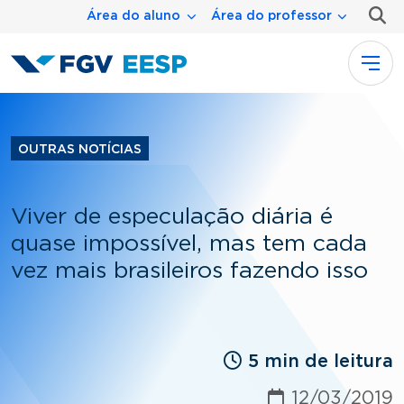
Menu área
Pular para o conteúdo principal
Área do aluno
Área do professor
OUTRAS NOTÍCIAS
Viver de especulação diária é
quase impossível, mas tem cada
vez mais brasileiros fazendo isso
5 min de leitura
12/03/2019